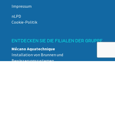
Impressum
nLPD
Cookie-Politik
ENTDECKEN SIE DIE FILIALEN DER GRUPPE
Mécano Aquatechnique
Installation von Brunnen und
Bewässerungssystemen
O-technic
Plannung und Designbüro
© Copyright – 2023 – Aquatechnique alle Rechte