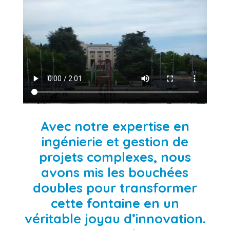
Avec notre expertise en
ingénierie et gestion de
projets complexes, nous
avons mis les bouchées
doubles pour transformer
cette fontaine en un
véritable joyau d’innovation.