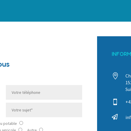
INFORM
ous

Ch
15
Su

+4

in
au potable
on agricole
Autre