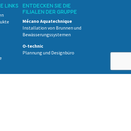
 LINKS
ENTDECKEN SIE DIE
FILIALEN DER GRUPPE
en
Mécano Aquatechnique
dukte
Installation von Brunnen und
Bewässerungssystemen
O-technic
Plannung und Designbüro
e
tik