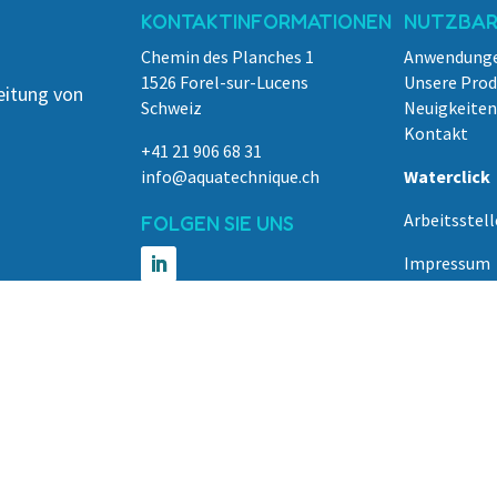
KONTAKTINFORMATIONEN
NUTZBARE
Chemin des Planches 1
Anwendung
1526 Forel-sur-Lucens
Unsere Pro
eitung von
Schweiz
Neuigkeiten
Kontakt
+41 21 906 68 31
info@aquatechnique.ch
Waterclick
Arbeitsstell
FOLGEN SIE UNS
Impressum
nLPD
Cookie-Poli