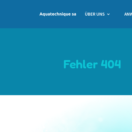
ÜBER UNS
AN
Fehler 404