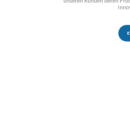
unseren Kunden deren Prod
Inno
K