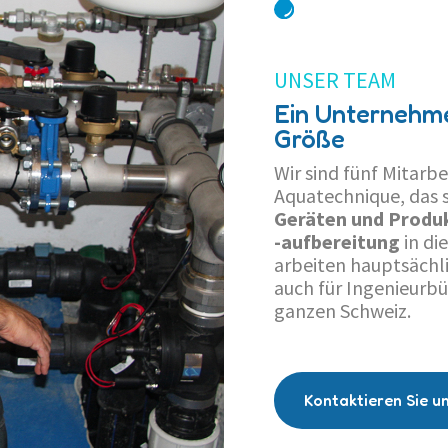
UNSER TEAM
Ein Unternehm
Größe
Wir sind fünf Mitar
Aquatechnique, das 
Geräten und Produk
-aufbereitung
in di
arbeiten hauptsächli
auch für Ingenieurb
ganzen Schweiz.
Kontaktieren Sie u