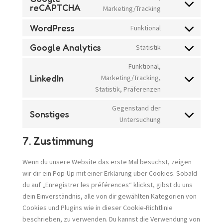
reCAPTCHA
Consent
Marketing/Tracking
to
WordPress
Funktional
service
Consent
google-
to
Google Analytics
Statistik
Consent
recaptcha
service
to
Funktional,
wordpress
service
LinkedIn
Marketing/Tracking,
Consent
google-
Statistik, Präferenzen
to
analytics
service
Gegenstand der
Sonstiges
linkedin
Consent
Untersuchung
to
7. Zustimmung
service
sonstiges
Wenn du unsere Website das erste Mal besuchst, zeigen
wir dir ein Pop-Up mit einer Erklärung über Cookies. Sobald
du auf „Enregistrer les préférences“ klickst, gibst du uns
dein Einverständnis, alle von dir gewählten Kategorien von
Cookies und Plugins wie in dieser Cookie-Richtlinie
beschrieben, zu verwenden. Du kannst die Verwendung von