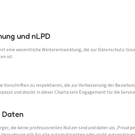
nung und nLPD
hrt eine wesentliche Weiterentwicklung, die zur Datenschutz-Gru
en ist.
ie Vorschriften zu respektieren, die zur Verbesserung der Bezieh
asst und drückt in dieser Charta sein Engagement für die Serviceq
n Daten
ger, die keine professionellen Nutzer sind und daher als ‚Privatpe
e Verordnung gilt für alle automatisierten oder nicht automatis