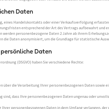
ichen Daten
ng, eines Handelskontakts oder einer Verkaufsverfolgung erfass
ungsfristen entsprechend der Art des Vertrags aufbewahrt und en
en werden personenbezogene Daten 2 Jahre ab ihrem Erhebungsze
n die Daten anonymisiert, um die Grundlage für statistische Au
 persönliche Daten
ordnung (DSGVO) haben Sie verschiedene Rechte:
nen über die Verarbeitung Ihrer personenbezogenen Daten sowie 
ng sind, dass Ihre personenbezogenen Daten ungenau oder unvollst
g Ihrer personenbezogenen Daten in dem Umfang verlangen, der dur